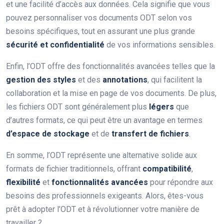
et une facilité d’accès aux données. Cela signifie que vous
pouvez personnaliser vos documents ODT selon vos
besoins spécifiques, tout en assurant une plus grande
sécurité et confidentialité
de vos informations sensibles.
Enfin, l’ODT offre des fonctionnalités avancées telles que la
gestion des styles
et des
annotations
, qui facilitent la
collaboration et la mise en page de vos documents. De plus,
les fichiers ODT sont généralement plus
légers
que
d’autres formats, ce qui peut être un avantage en termes
d’espace de stockage
et de
transfert de fichiers
.
En somme, l’ODT représente une alternative solide aux
formats de fichier traditionnels, offrant
compatibilité
,
flexibilité
et
fonctionnalités avancées
pour répondre aux
besoins des professionnels exigeants. Alors, êtes-vous
prêt à adopter l’ODT et à révolutionner votre manière de
travailler ?