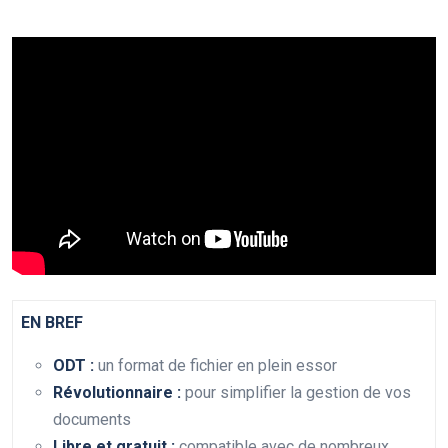
EN BREF
ODT :
un format de fichier en plein essor
Révolutionnaire :
pour simplifier la gestion de vos
documents
Libre et gratuit :
compatible avec de nombreux