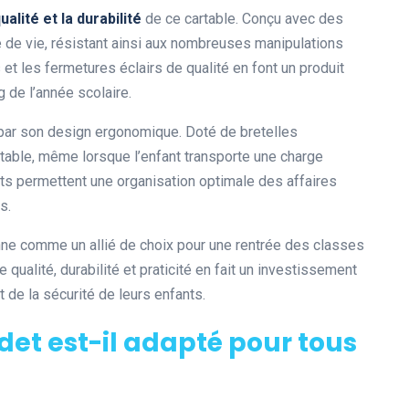
ualité et la durabilité
de ce cartable. Conçu avec des
e de vie, résistant ainsi aux nombreuses manipulations
et les fermetures éclairs de qualité en font un produit
 de l’année scolaire.
par son design ergonomique. Doté de bretelles
rtable, même lorsque l’enfant transporte une charge
ts permettent une organisation optimale des affaires
s.
ne comme un allié de choix pour une rentrée des classes
qualité, durabilité et praticité en fait un investissement
t de la sécurité de leurs enfants.
det est-il adapté pour tous