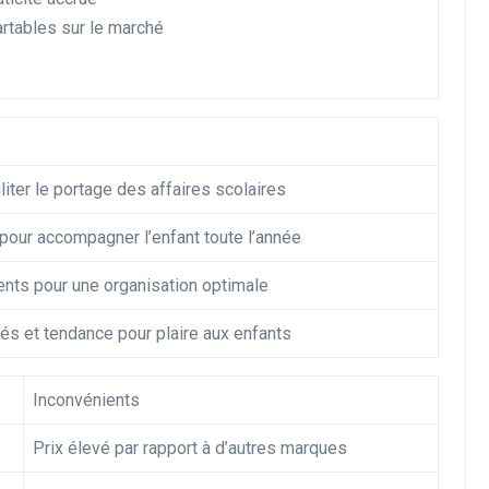
rtables sur le marché
liter le portage des affaires scolaires
pour accompagner l’enfant toute l’année
nts pour une organisation optimale
és et tendance pour plaire aux enfants
Inconvénients
Prix élevé par rapport à d’autres marques