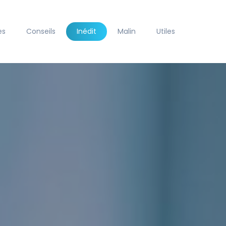
es
Conseils
Inédit
Malin
Utiles