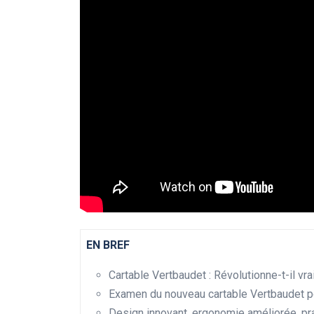
EN BREF
Cartable Vertbaudet : Révolutionne-t-il vr
Examen du nouveau cartable Vertbaudet po
Design innovant, ergonomie améliorée, pra