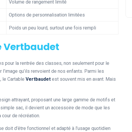
Volume de rangement limité
Options de personnalisation limitées
Poids un peu lourd, surtout une fois rempli
e Vertbaudet
s pour la rentrée des classes, non seulement pour le
r l’image qu’ils renvoient de nos enfants. Parmi les
 le Cartable
Vertbaudet
est souvent mis en avant. Mais
esign attrayant, proposant une large gamme de motifs et
n simple sac, il devient un accessoire de mode que les
 cour de récréation.
se doit d’être fonctionnel et adapté à l’usage quotidien