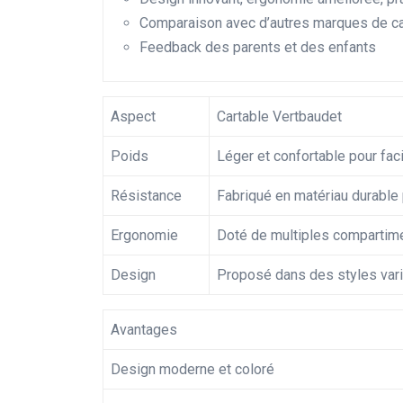
Comparaison avec d’autres marques de ca
Feedback des parents et des enfants
Aspect
Cartable Vertbaudet
Poids
Léger et confortable pour faci
Résistance
Fabriqué en matériau durable 
Ergonomie
Doté de multiples compartime
Design
Proposé dans des styles vari
Avantages
Design moderne et coloré