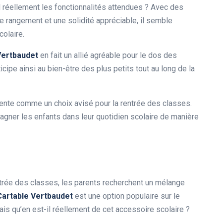
l réellement les fonctionnalités attendues ? Avec des
e rangement et une solidité appréciable, il semble
colaire.
Vertbaudet
en fait un allié agréable pour le dos des
icipe ainsi au bien-être des plus petits tout au long de la
nte comme un choix avisé pour la rentrée des classes.
ompagner les enfants dans leur quotidien scolaire de manière
rentrée des classes, les parents recherchent un mélange
Cartable Vertbaudet
est une option populaire sur le
ais qu’en est-il réellement de cet accessoire scolaire ?