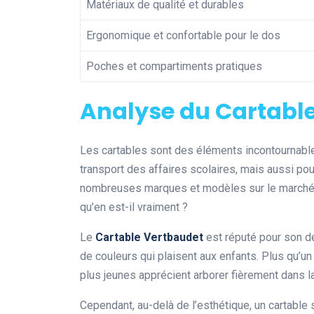
Matériaux de qualité et durables
Ergonomique et confortable pour le dos
Poches et compartiments pratiques
Analyse du Cartabl
Les cartables sont des éléments incontournable
transport des affaires scolaires, mais aussi pou
nombreuses marques et modèles sur le marché,
qu’en est-il vraiment ?
Le
Cartable Vertbaudet
est réputé pour son d
de couleurs qui plaisent aux enfants. Plus qu’u
plus jeunes apprécient arborer fièrement dans la
Cependant, au-delà de l’esthétique, un cartable 