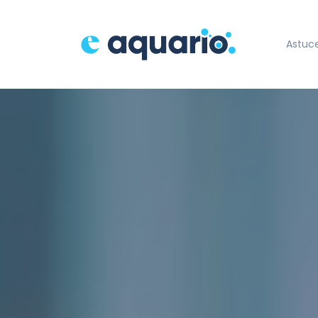
Astuc