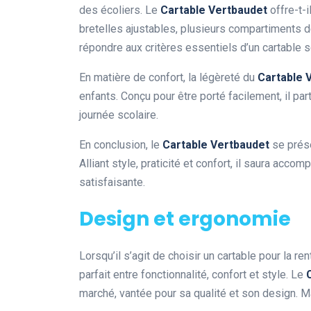
des écoliers. Le
Cartable Vertbaudet
offre-t-i
bretelles ajustables, plusieurs compartiments d
répondre aux critères essentiels d’un cartable s
En matière de confort, la légèreté du
Cartable 
enfants. Conçu pour être porté facilement, il part
journée scolaire.
En conclusion, le
Cartable Vertbaudet
se prése
Alliant style, praticité et confort, il saura acc
satisfaisante.
Design et ergonomie
Lorsqu’il s’agit de choisir un cartable pour la 
parfait entre fonctionnalité, confort et style. Le
marché, vantée pour sa qualité et son design. M