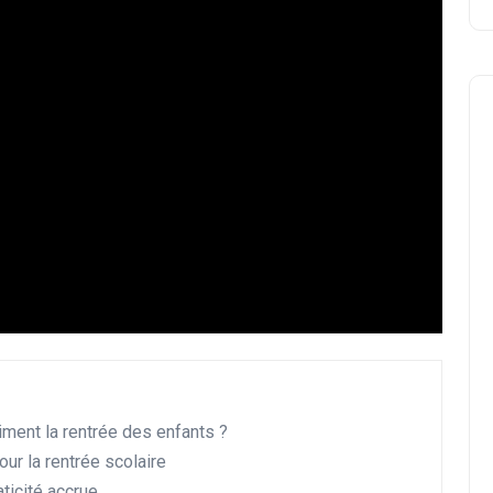
aiment la rentrée des enfants ?
ur la rentrée scolaire
ticité accrue