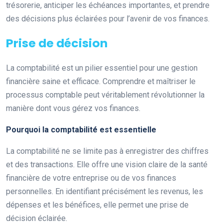
trésorerie, anticiper les échéances importantes, et prendre
des décisions plus éclairées pour l’avenir de vos finances.
Prise de décision
La comptabilité est un pilier essentiel pour une gestion
financière saine et efficace. Comprendre et maîtriser le
processus comptable peut véritablement révolutionner la
manière dont vous gérez vos finances.
Pourquoi la comptabilité est essentielle
La comptabilité ne se limite pas à enregistrer des chiffres
et des transactions. Elle offre une vision claire de la santé
financière de votre entreprise ou de vos finances
personnelles. En identifiant précisément les revenus, les
dépenses et les bénéfices, elle permet une prise de
décision éclairée.