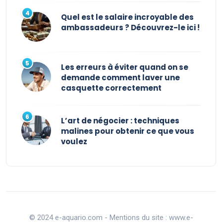
Quel est le salaire incroyable des
ambassadeurs ? Découvrez-le ici !
Les erreurs à éviter quand on se
demande comment laver une
casquette correctement
L’art de négocier : techniques
malines pour obtenir ce que vous
voulez
© 2024 e-aquario.com - Mentions du site : www.e-