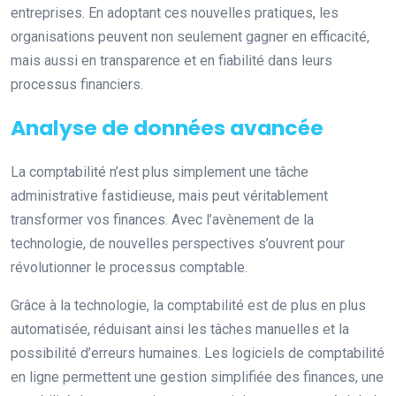
entreprises. En adoptant ces nouvelles pratiques, les
organisations peuvent non seulement gagner en efficacité,
mais aussi en transparence et en fiabilité dans leurs
processus financiers.
Analyse de données avancée
La comptabilité n’est plus simplement une tâche
administrative fastidieuse, mais peut véritablement
transformer vos finances. Avec l’avènement de la
technologie, de nouvelles perspectives s’ouvrent pour
révolutionner le processus comptable.
Grâce à la technologie, la comptabilité est de plus en plus
automatisée, réduisant ainsi les tâches manuelles et la
possibilité d’erreurs humaines. Les logiciels de comptabilité
en ligne permettent une gestion simplifiée des finances, une