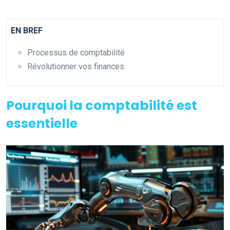
EN BREF
Processus de comptabilité
Révolutionner vos finances
Pourquoi la comptabilité est
essentielle