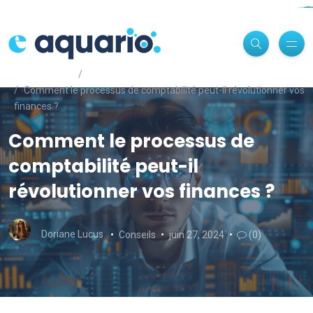
lawrencehealthcenter.com
pafibulelengkab.org
thepubtheatre
hsddonline.com
fet.uet.vnu.edu.vn
link slot online
situs slot gacor
situs slot gacor
situs slot gacor
situs slot gacor
situs slot gacor
daftar bento4d
daftar bento4d
link slot gacor
link slot gacor
slot thailand
link slot gacor
link slot gacor
slot gacor hari ini
slot gacor hari ini
slot gacor hari ini
slot gacor hari ini
slot gacor hari ini
slot gacor hari ini
slot gacor hari ini
slot thailand
slot gacor hari ini
slot gacor hari ini
slot gacor hari ini
slot gacor hari ini
slot gacor hari ini
slot gacor hari ini
rtp slot online
togel online
togel online
togel online
togel online
bandar togel
bandar togel
bandar togel
togel online
bandar togel
bandar togel
bandar togel
bandar togel
bandar togel
bandar togel
bandar togel
bandar togel
bandar togel
bandar togel
bandar togel
bandar togel
bandar togel
bandar togel
bandar togel
togel online
bandar togel
bandar togel
togel online
bandar togel
togel online
bandar togel
bandar togel
bandar togel
toto togel
situs togel
toto togel
situs togel
toto togel
toto togel
slot online
situs togel
slot online
slot online
toto togel
toto togel
slot online
slot online
slot online
toto togel
situs togel
slot online
slot online
slot online
toto togel
slot online
toto togel
toto togel
toto togel
slot online
toto togel
situs togel
toto togel
toto togel
slot online
toto slot
sydney night
situs slot
slot gacor
toto slot
situs toto
situs slot
slot gacor
situs slot
situs toto
toto slot
situs gacor
toto slot
toto slot
situs toto
toto slot
baselyne.io
link togel
situs slot
toto slot
situs slot
toto slot
slot gacor
slot gacor
situs gacor
situs slot
situs gacor
toto slot
toto slot
togel resmi
toto slot
situs gacor
situs gacor
situs slot
toto slot
slot gacor
link togel
slot gacor
situs toto
slot gacor
situs gacor
toto slot
toto slot
situs slot
toto slot
slot gacor
toto slot
toto slot
toto slot
toto slot
slot gacor
link togel
toto slot
toto slot
situs gacor
toto slot
slot gacor
slot gacor
slot gacor
situs slot
bento4d
bento4d
bento4d
bento4d
link slot
link slot
link slot
link gacor
slot resmi
link slot
link slot
slot resmi
link slot
link slot
link gacor
link slot
slot resmi
link slot
link slot
link gacor
slot777
bento4d
bento4d
link slot
link slot
rtp slot
rtp slot
rtp slot
rtp slot
togel
slot
toto
toto
slot
e-aquario.com
Conseils
Comment le processus de comptabilité peut-il révolutionner vos
finances ?
Comment le processus de
comptabilité peut-il
révolutionner vos finances ?
Doriane Lucus
Conseils
juin 27, 2024
(0)