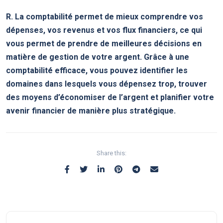
R. La comptabilité permet de mieux comprendre vos
dépenses, vos revenus et vos flux financiers, ce qui
vous permet de prendre de meilleures décisions en
matière de gestion de votre argent. Grâce à une
comptabilité efficace, vous pouvez identifier les
domaines dans lesquels vous dépensez trop, trouver
des moyens d’économiser de l’argent et planifier votre
avenir financier de manière plus stratégique.
Share this: