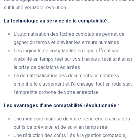
subir une véritable révolution.
La technologie au service de la comptabilité :
L’automatisation des tâches comptables permet de
gagner du temps et d’éviter les erreurs humaines.
Les logiciels de comptabilité en ligne offrent une
visibilité en temps réel sur vos finances, facilitant ainsi
la prise de décisions éclairées.
La dématérialisation des documents comptables
simplifie le classement et l’archivage, tout en réduisant
l’empreinte carbone de votre entreprise.
Les avantages d’une comptabilité révolutionnée :
Une meilleure maîtrise de votre trésorerie grâce à des
outils de prévision et de suivi en temps réel.
Une réduction des coûts liés à la gestion comptable,