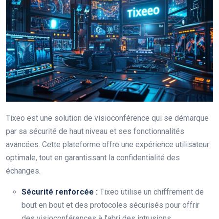
Tixeo est une solution de visioconférence qui se démarque
par sa sécurité de haut niveau et ses fonctionnalités
avancées. Cette plateforme offre une expérience utilisateur
optimale, tout en garantissant la confidentialité des
échanges.
Sécurité renforcée :
Tixeo utilise un chiffrement de
bout en bout et des protocoles sécurisés pour offrir
des visioconférences à l’abri des intrusions.