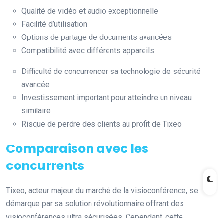
Qualité de vidéo et audio exceptionnelle
Facilité d’utilisation
Options de partage de documents avancées
Compatibilité avec différents appareils
Difficulté de concurrencer sa technologie de sécurité
avancée
Investissement important pour atteindre un niveau
similaire
Risque de perdre des clients au profit de Tixeo
Comparaison avec les
concurrents
Tixeo, acteur majeur du marché de la visioconférence, se
démarque par sa solution révolutionnaire offrant des
visioconférences ultra sécurisées. Cependant, cette