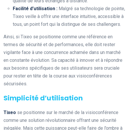
qualité de leurs échanges à distance.
Facilité d’utilisation :
Malgré sa technologie de pointe,
Tixeo veille à offrir une interface intuitive, accessible à
tous, un point fort qui la distingue de ses challengers.
Ainsi, si Tixeo se positionne comme une référence en
termes de sécurité et de performances, elle doit rester
vigilante face à une concurrence acharnée dans un marché
en constante évolution. Sa capacité à innover et à répondre
aux besoins spécifiques de ses utilisateurs sera cruciale
pour rester en tête de la course aux visioconférences
sécurisées.
Simplicité d’utilisation
Tixeo
se positionne sur le marché de la visioconférence
comme une solution révolutionnaire offrant une sécurité
inégalée. Mais cette puissance peut-elle faire de l’ombre à