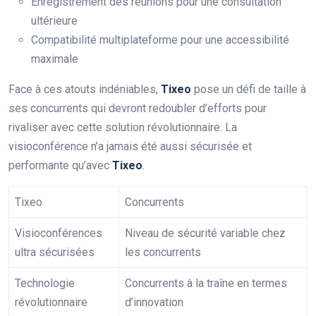
Enregistrement des réunions pour une consultation
ultérieure
Compatibilité multiplateforme pour une accessibilité
maximale
Face à ces atouts indéniables,
Tixeo
pose un défi de taille à
ses concurrents qui devront redoubler d’efforts pour
rivaliser avec cette solution révolutionnaire. La
visioconférence n’a jamais été aussi sécurisée et
performante qu’avec
Tixeo
.
Tixeo
Concurrents
Visioconférences
Niveau de sécurité variable chez
ultra sécurisées
les concurrents
Technologie
Concurrents à la traîne en termes
révolutionnaire
d’innovation