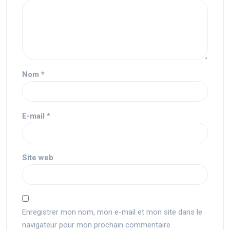
Nom
*
E-mail
*
Site web
Enregistrer mon nom, mon e-mail et mon site dans le
navigateur pour mon prochain commentaire.