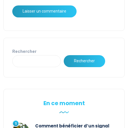
Rechercher
Rechercher
En ce moment
Comment bénéficier d’un signal