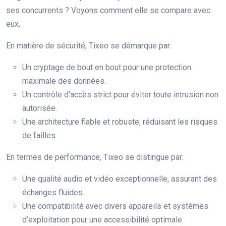
ses concurrents ? Voyons comment elle se compare avec
eux.
En matière de sécurité, Tixeo se démarque par:
Un cryptage de bout en bout pour une protection
maximale des données.
Un contrôle d’accès strict pour éviter toute intrusion non
autorisée.
Une architecture fiable et robuste, réduisant les risques
de failles.
En termes de performance, Tixeo se distingue par:
Une qualité audio et vidéo exceptionnelle, assurant des
échanges fluides.
Une compatibilité avec divers appareils et systèmes
d’exploitation pour une accessibilité optimale.