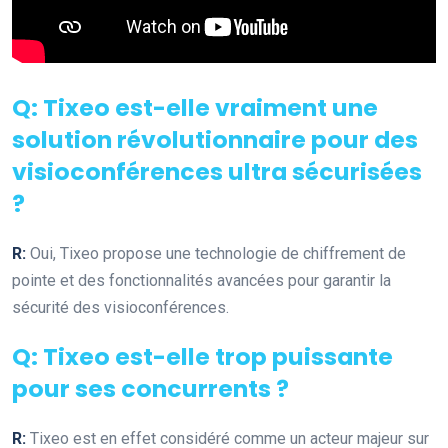
Q: Tixeo est-elle vraiment une
solution révolutionnaire pour des
visioconférences ultra sécurisées
?
R:
Oui, Tixeo propose une technologie de chiffrement de
pointe et des fonctionnalités avancées pour garantir la
sécurité des visioconférences.
Q: Tixeo est-elle trop puissante
pour ses concurrents ?
R:
Tixeo est en effet considéré comme un acteur majeur sur