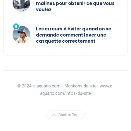
malines pour obtenir ce que vous
voulez
Les erreurs à éviter quand on se
demande comment laver une
casquette correctement
© 2024 e-aquario.com - Mentions du site : www.e-
aquario.com/infos-du-site
Back to Top