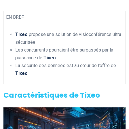
EN BREF
Tixeo
propose une solution de visioconférence ultra
sécurisée
Les concurrents pourraient être surpassés par la
puissance de
Tixeo
La sécurité des données est au cœur de l’offre de
Tixeo
Caractéristiques de Tixeo