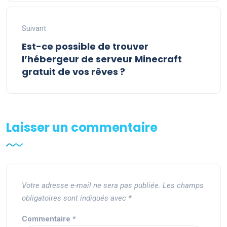
Suivant
Est-ce possible de trouver
l’hébergeur de serveur Minecraft
gratuit de vos rêves ?
Laisser un commentaire
Votre adresse e-mail ne sera pas publiée.
Les champs
obligatoires sont indiqués avec
*
Commentaire
*