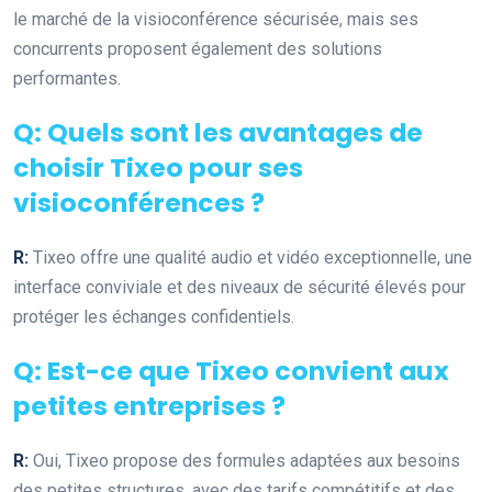
le marché de la visioconférence sécurisée, mais ses
concurrents proposent également des solutions
performantes.
Q: Quels sont les avantages de
choisir Tixeo pour ses
visioconférences ?
R:
Tixeo offre une qualité audio et vidéo exceptionnelle, une
interface conviviale et des niveaux de sécurité élevés pour
protéger les échanges confidentiels.
Q: Est-ce que Tixeo convient aux
petites entreprises ?
R:
Oui, Tixeo propose des formules adaptées aux besoins
des petites structures, avec des tarifs compétitifs et des