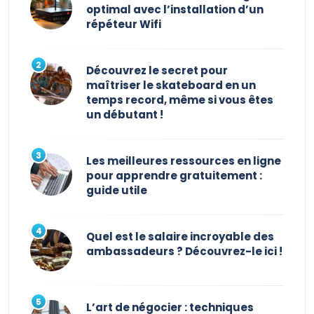
optimal avec l’installation d’un
répéteur Wifi
Découvrez le secret pour
maîtriser le skateboard en un
temps record, même si vous êtes
un débutant !
Les meilleures ressources en ligne
pour apprendre gratuitement :
guide utile
Quel est le salaire incroyable des
ambassadeurs ? Découvrez-le ici !
L’art de négocier : techniques